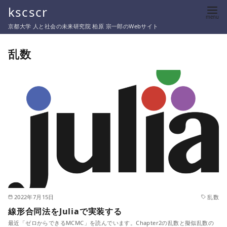
コ
kscscr
ン
京都大学 人と社会の未来研究院 柏原 宗一郎のWebサイト
テ
ン
乱数
ツ
へ
移
動
2022年7月15日
乱数
線形合同法をJuliaで実装する
最近「ゼロからできるMCMC」を読んでいます。Chapter2の乱数と擬似乱数の