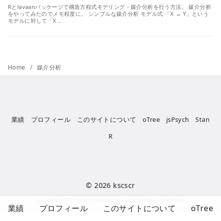
Rとlavaanパッケージで構造方程式モデリング・媒介分析を行う方法。 媒介分析
をやってみたのでメモ程度に。 シンプルな媒介分析 モデル式 「X → Y」という
モデルに対して「X…
Home
媒介分析
業績
プロフィール
このサイトについて
oTree
jsPsych
Stan
R
© 2026
kscscr
yStandard Theme
by
yosiakatsuki
Powered by
WordPress
業績
プロフィール
このサイトについて
oTree