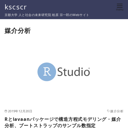
コ
kscscr
ン
京都大学 人と社会の未来研究院 柏原 宗一郎のWebサイト
テ
ン
媒介分析
ツ
へ
移
動
2019年12月20日
媒介分析
Rとlavaanパッケージで構造方程式モデリング・媒介
分析、ブートストラップのサンプル数指定