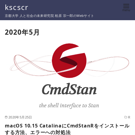
コ
kscscr
ン
京都大学 人と社会の未来研究院 柏原 宗一郎のWebサイト
テ
ン
2020年5月
ツ
へ
移
動
2020年5月25日
R
macOS 10.15 CatalinaにCmdStanRをインストール
する方法、エラーへの対処法