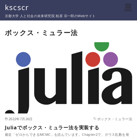
コ
kscscr
ン
京都大学 人と社会の未来研究院 柏原 宗一郎のWebサイト
テ
ン
ボックス・ミュラー法
ツ
へ
移
動
2022年7月26日
ボックス・ミュラー法
Juliaでボックス・ミュラー法を実装する
最近「ゼロからできるMCMC」を読んでいます。Chapter2で、ガウス乱数を発