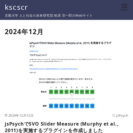
コ
kscscr
ン
京都大学 人と社会の未来研究院 柏原 宗一郎のWebサイト
テ
ン
2024年12月
ツ
へ
移
動
2024年12月12日
jsPsych
jsPsychでSVO Slider Measure (Murphy et al.,
2011)を実施するプラグインを作成しました