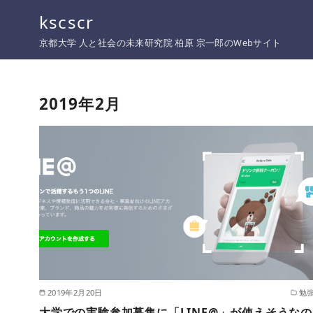
コ
kscscr
ン
京都大学 人と社会の未来研究院 柏原 宗一郎のWebサイト
テ
ン
ツ
2019年2月
へ
移
動
2019年2月20日
勉
大学での実験参加募集に「LINE@」が使えそうなの