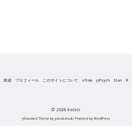
業績
プロフィール
このサイトについて
oTree
jsPsych
Stan
R
© 2026
kscscr
yStandard Theme
by
yosiakatsuki
Powered by
WordPress