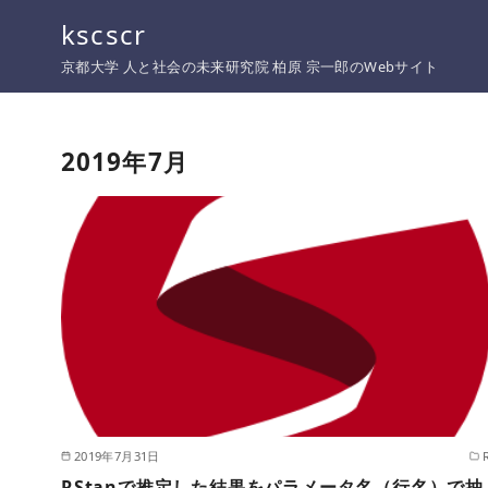
コ
kscscr
ン
京都大学 人と社会の未来研究院 柏原 宗一郎のWebサイト
テ
ン
ツ
2019年7月
へ
移
動
2019年7月31日
RStanで推定した結果をパラメータ名（行名）で抽