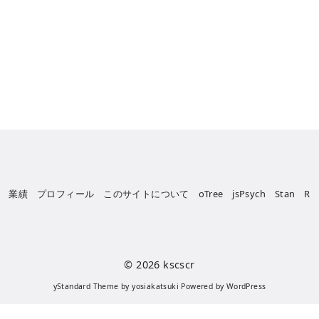
業績
プロフィール
このサイトについて
oTree
jsPsych
Stan
R
© 2026
kscscr
yStandard Theme
by
yosiakatsuki
Powered by
WordPress