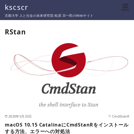
コ
kscscr
ン
京都大学 人と社会の未来研究院 柏原 宗一郎のWebサイト
テ
ン
RStan
ツ
へ
移
動
2020年5月25日
CmdStanR
macOS 10.15 CatalinaにCmdStanRをインストール
する方法、エラーへの対処法