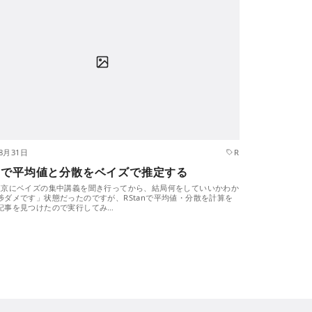
年8月31日
R
anで平均値と分散をベイズで推定する
東京にベイズの集中講義を聞き行ってから、結局何をしていいかわか
捗ダメです」状態だったのですが、RStanで平均値・分散を計算を
記事を見つけたので実行してみ…