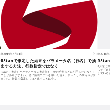
R
2019年7月31日
R
2018
ー
RStanで推定した結果をパラメータ名（行名）で抽
RSt
出する方法、行数指定ではなく
8月頭に
らず「進
RStanで推定したパラメータの推定値を、他の分析などに利用したいなんて
している
で
ことがありますよね。特に階層モデルを用いた場合、個人ごとの推定値が算
出され、行数で指定して抜き出すことは非…