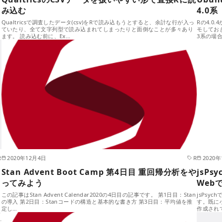
み込む
4.0系
タ
Qualtricsで調査したデータ(csv)をRで読み込もうとすると、余計な行が入っ
Rの4.0
ていたり、全て文字列型で読み込まれてしまったりと面倒なことが多々あり
モしてお
ます。 読み込む前に、Ex…
3系の場合
R
2020年12月4日
R
2020年
Stan Advent Boot Camp 第4日目 重回帰分析をや
jsP
ってみよう
Web
この記事はStan Advent Calendar2020の4日目の記事です。 第1日目：Stan
jsPsy
の導入 第2日目：Stanコードの構造と基本的な書き方 第3日目：平均値を推
す。既に小
定し…
作成され