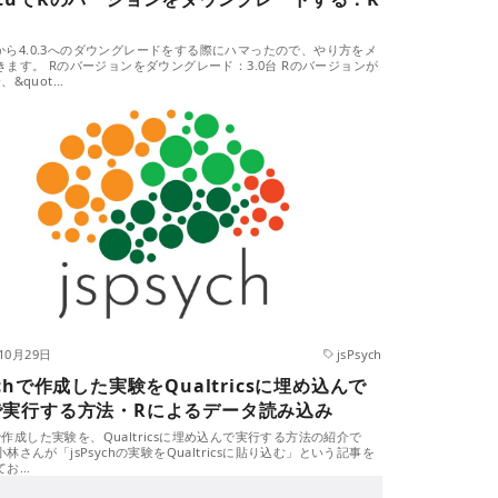
.4から4.0.3へのダウングレードをする際にハマったので、やり方をメ
きます。 Rのバージョンをダウングレード：3.0台 Rのバージョンが
、&quot…
10月29日
jsPsych
sychで作成した実験をQualtricsに埋め込んで
で実行する方法・Rによるデータ読み込み
chで作成した実験を、Qualtricsに埋め込んで実行する方法の紹介で
林さんが「jsPsychの実験をQualtricsに貼り込む」という記事を
てお…