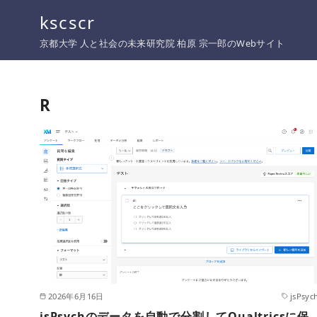
コ
kscscr
ン
京都大学 人と社会の未来研究院 柏原 宗一郎のWebサイト
テ
ン
ツ
R
へ
移
動
2026年6月16日
jsPsyc
jsPsychのデータを自動で分割してQualtricsに保