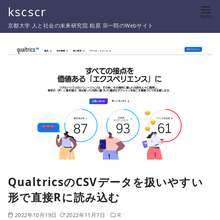
コ
kscscr
ン
京都大学 人と社会の未来研究院 柏原 宗一郎のWebサイト
テ
ン
ツ
へ
移
動
QualtricsのCSVデータを扱いやすい
形で直接Rに読み込む
2022年10月19日
2022年11月7日
R