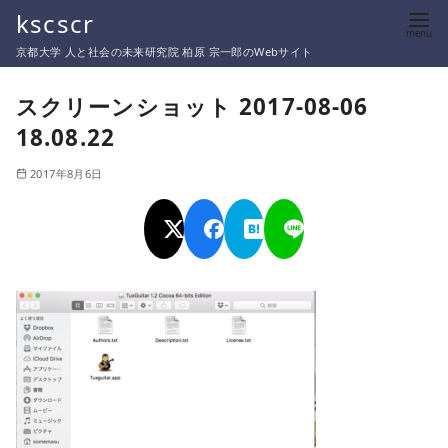
コ
kscscr
ン
京都大学 人と社会の未来研究院 柏原 宗一郎のWebサイト
テ
ン
スクリーンショット 2017-08-06
ツ
18.08.22
へ
移
2017年8月6日
動