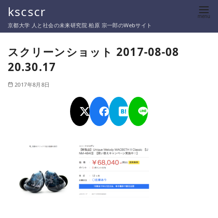
コ
kscscr
ン
京都大学 人と社会の未来研究院 柏原 宗一郎のWebサイト
テ
ン
スクリーンショット 2017-08-08
ツ
20.30.17
へ
移
2017年8月8日
動