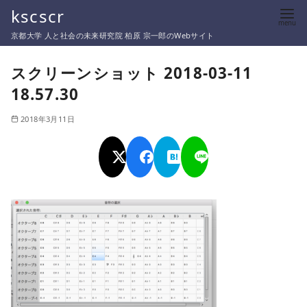
コ
kscscr
ン
京都大学 人と社会の未来研究院 柏原 宗一郎のWebサイト
テ
ン
スクリーンショット 2018-03-11
ツ
18.57.30
へ
移
2018年3月11日
動