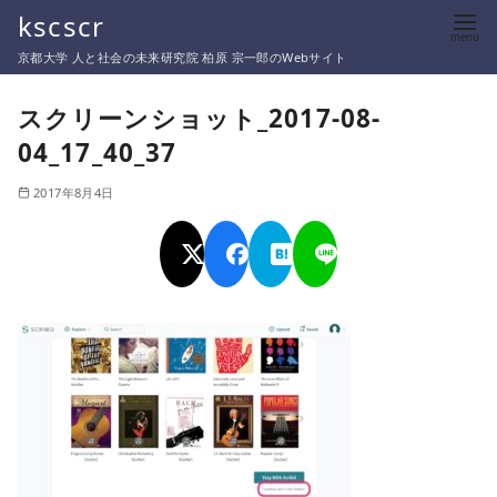
コ
kscscr
ン
京都大学 人と社会の未来研究院 柏原 宗一郎のWebサイト
テ
ン
スクリーンショット_2017-08-
ツ
04_17_40_37
へ
移
2017年8月4日
動