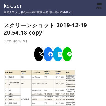
コ
kscscr
ン
京都大学 人と社会の未来研究院 柏原 宗一郎のWebサイト
テ
ン
スクリーンショット 2019-12-19
ツ
20.54.18 copy
へ
移
2019年12月19日
動