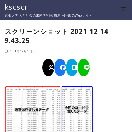
コ
kscscr
ン
京都大学 人と社会の未来研究院 柏原 宗一郎のWebサイト
テ
ン
スクリーンショット 2021-12-14
ツ
9.43.25
へ
移
2021年12月14日
動