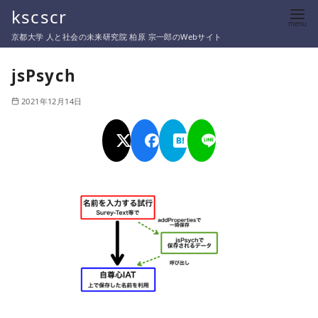
コ
kscscr
ン
京都大学 人と社会の未来研究院 柏原 宗一郎のWebサイト
テ
ン
jsPsych
ツ
2021年12月14日
へ
移
動