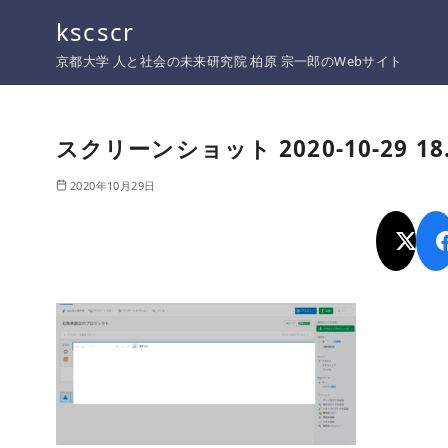
コ
kscscr
ン
京都大学 人と社会の未来研究院 柏原 宗一郎のWebサイト
テ
ン
ツ
スクリーンショット 2020-10-29 18.
へ
移
2020年10月29日
動