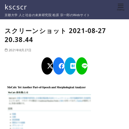
コ
kscscr
ン
京都大学 人と社会の未来研究院 柏原 宗一郎のWebサイト
テ
ン
スクリーンショット 2021-08-27
ツ
20.38.44
へ
移
2021年8月27日
動