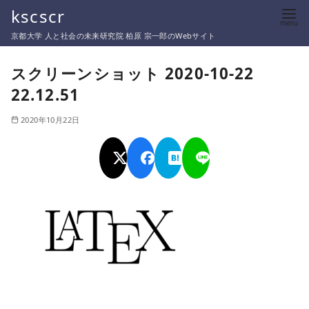
コ
kscscr
ン
京都大学 人と社会の未来研究院 柏原 宗一郎のWebサイト
テ
ン
スクリーンショット 2020-10-22
ツ
22.12.51
へ
移
2020年10月22日
動