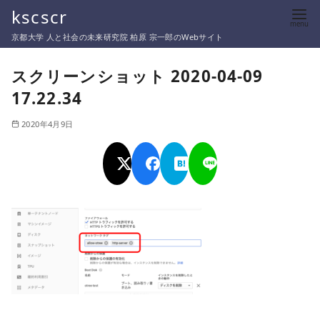
コ
kscscr
ン
京都大学 人と社会の未来研究院 柏原 宗一郎のWebサイト
テ
ン
スクリーンショット 2020-04-09
ツ
17.22.34
へ
移
2020年4月9日
動