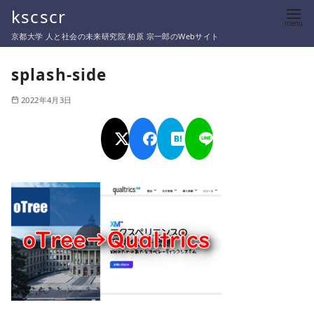
コ
kscscr
ン
京都大学 人と社会の未来研究院 柏原 宗一郎のWebサイト
テ
ン
splash-side
ツ
2022年4月3日
へ
移
動