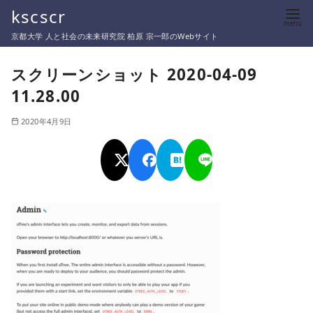
コ
kscscr
ン
京都大学 人と社会の未来研究院 柏原 宗一郎のWebサイト
テ
ン
スクリーンショット 2020-04-09
ツ
11.28.00
へ
移
2020年4月9日
動