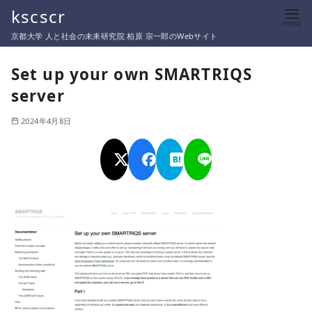
コ
kscscr
ン
京都大学 人と社会の未来研究院 柏原 宗一郎のWebサイト
テ
ン
Set up your own SMARTRIQS
ツ
server
へ
移
2024年4月8日
動