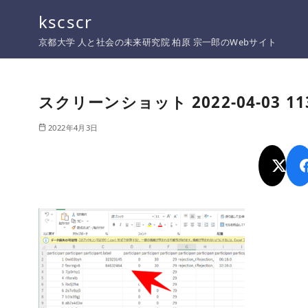
コ
kscscr
ン
京都大学 人と社会の未来研究院 柏原 宗一郎のWebサイト
テ
ン
ツ
スクリーンショット 2022-04-03 11
へ
移
2022年4月3日
動