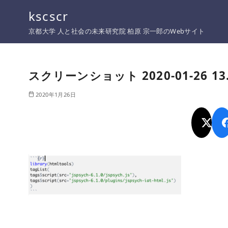
コ
kscscr
ン
京都大学 人と社会の未来研究院 柏原 宗一郎のWebサイト
テ
ン
ツ
スクリーンショット 2020-01-26 13.
へ
移
2020年1月26日
動