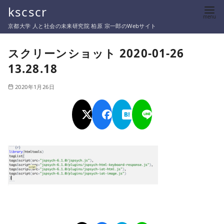
コ
kscscr
ン
京都大学 人と社会の未来研究院 柏原 宗一郎のWebサイト
テ
ン
スクリーンショット 2020-01-26
ツ
13.28.18
へ
移
2020年1月26日
動