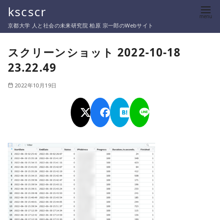
コ
kscscr
ン
京都大学 人と社会の未来研究院 柏原 宗一郎のWebサイト
テ
ン
スクリーンショット 2022-10-18
ツ
23.22.49
へ
移
2022年10月19日
動