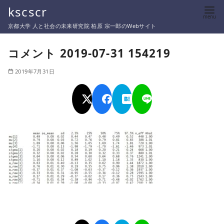
コ
kscscr
ン
京都大学 人と社会の未来研究院 柏原 宗一郎のWebサイト
テ
ン
コメント 2019-07-31 154219
ツ
2019年7月31日
へ
移
動