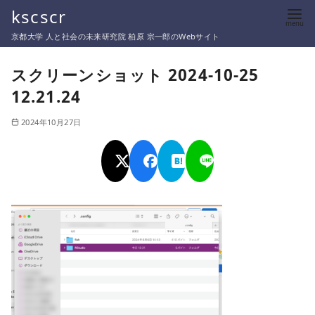
コ
kscscr
ン
京都大学 人と社会の未来研究院 柏原 宗一郎のWebサイト
テ
ン
スクリーンショット 2024-10-25
ツ
12.21.24
へ
移
2024年10月27日
動