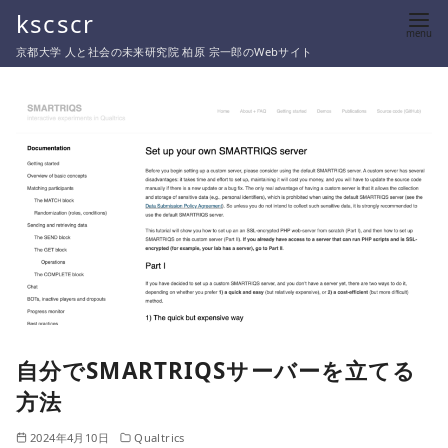
コ
kscscr
ン
京都大学 人と社会の未来研究院 柏原 宗一郎のWebサイト
テ
ン
ツ
へ
移
動
自分でSMARTRIQSサーバーを立てる
方法
2024年4月10日
Qualtrics