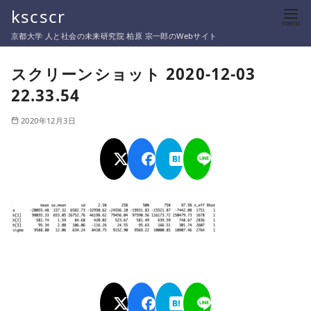
コ
kscscr
ン
京都大学 人と社会の未来研究院 柏原 宗一郎のWebサイト
テ
ン
スクリーンショット 2020-12-03
ツ
22.33.54
へ
移
2020年12月3日
動