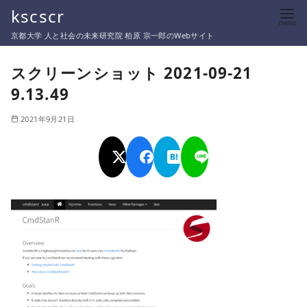
コ
kscscr
ン
京都大学 人と社会の未来研究院 柏原 宗一郎のWebサイト
テ
ン
スクリーンショット 2021-09-21
ツ
9.13.49
へ
移
2021年9月21日
動