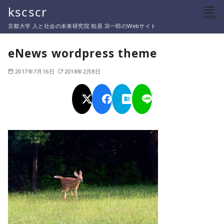
コ
kscscr
ン
京都大学 人と社会の未来研究院 柏原 宗一郎のWebサイト
テ
ン
eNews wordpress theme
ツ
2017年7月16日
2018年2月8日
へ
移
動