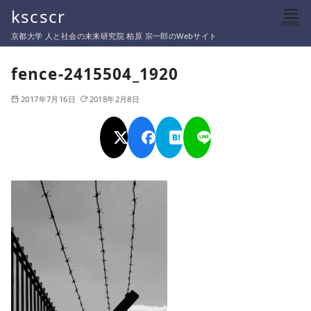
コ
kscscr
ン
京都大学 人と社会の未来研究院 柏原 宗一郎のWebサイト
テ
ン
fence-2415504_1920
ツ
2017年7月16日
2018年2月8日
へ
移
動