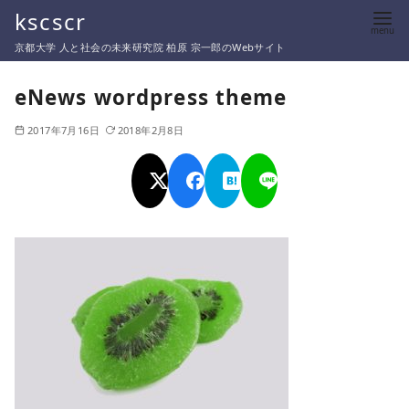
コ
kscscr
ン
京都大学 人と社会の未来研究院 柏原 宗一郎のWebサイト
テ
ン
eNews wordpress theme
ツ
2017年7月16日
2018年2月8日
へ
移
動