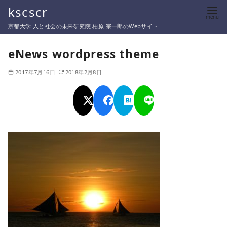
コ
kscscr
ン
京都大学 人と社会の未来研究院 柏原 宗一郎のWebサイト
テ
ン
eNews wordpress theme
ツ
2017年7月16日
2018年2月8日
へ
移
動