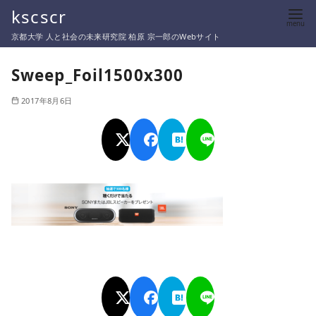
コ
kscscr
ン
京都大学 人と社会の未来研究院 柏原 宗一郎のWebサイト
テ
ン
Sweep_Foil1500x300
ツ
2017年8月6日
へ
移
動