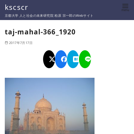
コ
kscscr
ン
京都大学 人と社会の未来研究院 柏原 宗一郎のWebサイト
テ
ン
taj-mahal-366_1920
ツ
2017年7月17日
へ
移
動