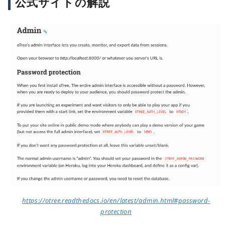
公式サイトの解説
https://otree.readthedocs.io/en/latest/admin.html#password-
protection