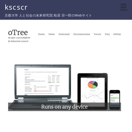
コ
kscscr
ン
京都大学 人と社会の未来研究院 柏原 宗一郎のWebサイト
テ
ン
ツ
へ
移
動