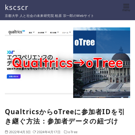
コ
kscscr
ン
京都大学 人と社会の未来研究院 柏原 宗一郎のWebサイト
テ
ン
ツ
へ
移
動
QualtricsからoTreeに参加者IDを引
き継ぐ方法：参加者データの紐づけ
2022年4月3日
2024年4月17日
oTree